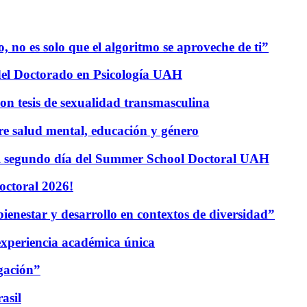
 no es solo que el algoritmo se aproveche de ti”
el Doctorado en Psicología UAH
con tesis de sexualidad transmasculina
re salud mental, educación y género
e el segundo día del Summer School Doctoral UAH
octoral 2026!
nestar y desarrollo en contextos de diversidad”
xperiencia académica única
gación”
asil