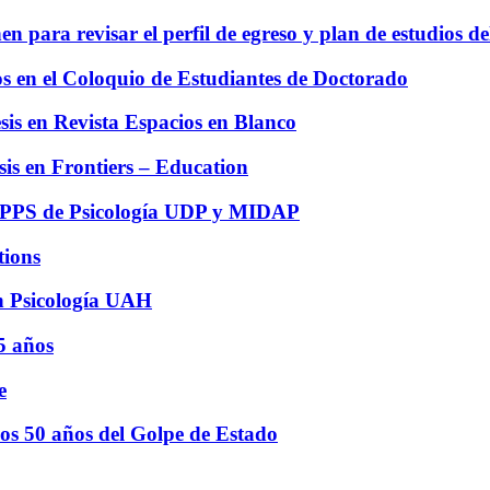
para revisar el perfil de egreso y plan de estudios d
os en el Coloquio de Estudiantes de Doctorado
sis en Revista Espacios en Blanco
is en Frontiers – Education
 CEPPS de Psicología UDP y MIDAP
tions
en Psicología UAH
5 años
e
los 50 años del Golpe de Estado