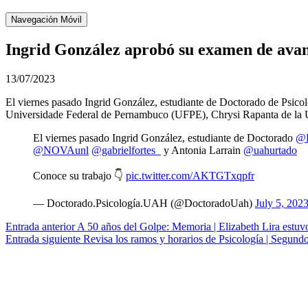
Navegación Móvil
Ingrid González aprobó su examen de ava
13/07/2023
El viernes pasado Ingrid González, estudiante de Doctorado de Psicol
Universidade Federal de Pernambuco (UFPE), Chrysi Rapanta de la U
El viernes pasado Ingrid González, estudiante de Doctorado
@P
@NOVAunl
@gabrielfortes_
y Antonia Larrain
@uahurtado
Conoce su trabajo 👇
pic.twitter.com/AKTGTxqpfr
— Doctorado.Psicología.UAH (@DoctoradoUah)
July 5, 202
Navegación
Entrada anterior
A 50 años del Golpe: Memoria | Elizabeth Lira estu
Entrada siguiente
Revisa los ramos y horarios de Psicología | Segund
de
entradas