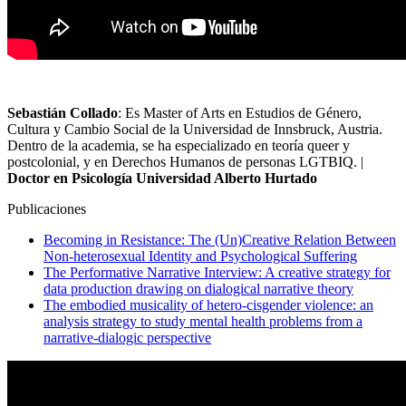
Sebastián Collado
: Es Master of Arts en Estudios de Género,
Cultura y Cambio Social de la Universidad de Innsbruck, Austria.
Dentro de la academia, se ha especializado en teoría queer y
postcolonial, y en Derechos Humanos de personas LGTBIQ. |
Doctor en Psicología Universidad Alberto Hurtado
Publicaciones
Becoming in Resistance: The (Un)Creative Relation Between
Non-heterosexual Identity and Psychological Suffering
The Performative Narrative Interview: A creative strategy for
data production drawing on dialogical narrative theory
The embodied musicality of hetero-cisgender violence: an
analysis strategy to study mental health problems from a
narrative-dialogic perspective