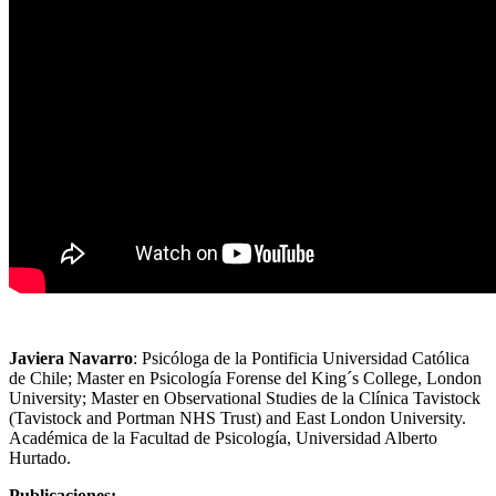
Javiera Navarro
: Psicóloga de la Pontificia Universidad Católica
de Chile; Master en Psicología Forense del King´s College, London
University; Master en Observational Studies de la Clínica Tavistock
(Tavistock and Portman NHS Trust) and East London University.
Académica de la Facultad de Psicología, Universidad Alberto
Hurtado.
Publicaciones: