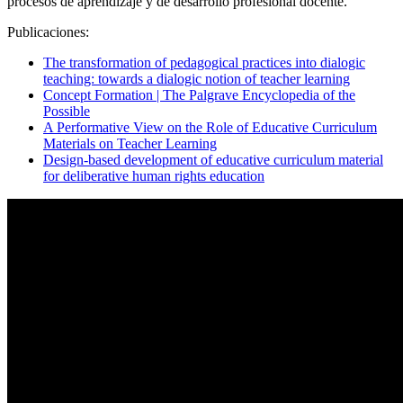
procesos de aprendizaje y de desarrollo profesional docente.
Publicaciones:
The transformation of pedagogical practices into dialogic
teaching: towards a dialogic notion of teacher learning
Concept Formation | The Palgrave Encyclopedia of the
Possible
A Performative View on the Role of Educative Curriculum
Materials on Teacher Learning
Design-based development of educative curriculum material
for deliberative human rights education