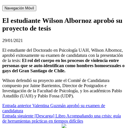
Navegación Móvil
El estudiante Wilson Albornoz aprobó su
proyecto de tesis
29/01/2021
El estudiante del Doctorado en Psicología UAH, Wilson Albornoz,
aprobó exitosamente su examen de candidatura con la presentación
de la tesis:
El rol del cuerpo en los procesos de violencia entre
personas que se auto-identifican como hombres homosexuales o
gays del Gran Santiago de Chile.
Wilson defendió su proyecto ante el Comité de Candidatura
compuesto por Jaime Barrientos, Director de Postgrados e
Investigación de la Facultad de Psicología, y los académicos Pablo
Astudillo (UAH) y Pablo Fossa (UDP).
Navegación
Entrada anterior
Valentina Guzmán aprobó su examen de
candidatura
de
Entrada siguiente
[Descarga] Libro Acompañando una crisis: guía
entradas
de herramientas prácticas en tiempos difíciles