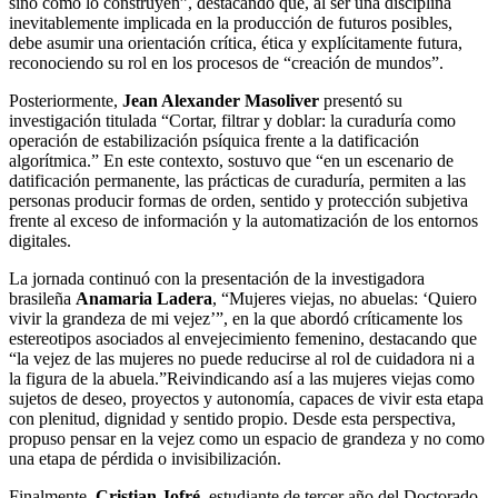
sino cómo lo construyen”, destacando que, al ser una disciplina
inevitablemente implicada en la producción de futuros posibles,
debe asumir una orientación crítica, ética y explícitamente futura,
reconociendo su rol en los procesos de “creación de mundos”.
Posteriormente,
Jean Alexander Masoliver
presentó su
investigación titulada “Cortar, filtrar y doblar: la curaduría como
operación de estabilización psíquica frente a la datificación
algorítmica.” En este contexto, sostuvo que “en un escenario de
datificación permanente, las prácticas de curaduría, permiten a las
personas producir formas de orden, sentido y protección subjetiva
frente al exceso de información y la automatización de los entornos
digitales.
La jornada continuó con la presentación de la investigadora
brasileña
Anamaria Ladera
, “Mujeres viejas, no abuelas: ‘Quiero
vivir la grandeza de mi vejez’”, en la que abordó críticamente los
estereotipos asociados al envejecimiento femenino, destacando que
“la vejez de las mujeres no puede reducirse al rol de cuidadora ni a
la figura de la abuela.”Reivindicando así a las mujeres viejas como
sujetos de deseo, proyectos y autonomía, capaces de vivir esta etapa
con plenitud, dignidad y sentido propio. Desde esta perspectiva,
propuso pensar en la vejez como un espacio de grandeza y no como
una etapa de pérdida o invisibilización.
Finalmente,
Cristian Jofré
, estudiante de tercer año del Doctorado