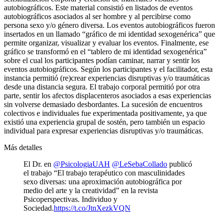
autobiográficos. Este material consistió en listados de eventos
autobiográficos asociados al ser hombre y al percibirse como
persona sexo y/o género diversa. Los eventos autobiográficos fueron
insertados en un llamado “gráfico de mi identidad sexogenérica” que
permite organizar, visualizar y evaluar los eventos. Finalmente, ese
gráfico se transformó en el “tablero de mi identidad sexogenérica”
sobre el cual los participantes podían caminar, narrar y sentir los
eventos autobiográficos. Según los participantes y el facilitador, esta
instancia permitió (re)crear experiencias disruptivas y/o traumáticas
desde una distancia segura. El trabajo corporal permitió por otra
parte, sentir los afectos displacenteros asociados a esas experiencias
sin volverse demasiado desbordantes. La sucesión de encuentros
colectivos e individuales fue experimentada positivamente, ya que
existió una experiencia grupal de sostén, pero también un espacio
individual para expresar experiencias disruptivas y/o traumáticas.
Más detalles
El Dr. en
@PsicologiaUAH
@LeSebaCollado
publicó
el trabajo “El trabajo terapéutico con masculinidades
sexo diversas: una aproximación autobiográfica por
medio del arte y la creatividad” en la revista
Psicoperspectivas. Individuo y
Sociedad.
https://t.co/JtnXezkVQN