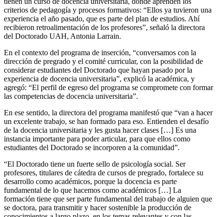
tienen un curso de docencia universitaria, donde aprenden los
criterios de pedagogía y procesos formativos: “Ellos ya tuvieron una
experiencia el año pasado, que es parte del plan de estudios. Ahí
recibieron retroalimentación de los profesores”, señaló la directora
del Doctorado UAH, Antonia Larrain.
En el contexto del programa de inserción, “conversamos con la
dirección de pregrado y el comité curricular, con la posibilidad de
considerar estudiantes del Doctorado que hayan pasado por la
experiencia de docencia universitaria”, explicó la académica, y
agregó: “El perfil de egreso del programa se compromete con formar
las competencias de docencia universitaria”.
En ese sentido, la directora del programa manifestó que “van a hacer
un excelente trabajo, se han formado para eso. Entienden el desafío
de la docencia universitaria y les gusta hacer clases […] Es una
instancia importante para poder articular, para que ellos como
estudiantes del Doctorado se incorporen a la comunidad”.
“El Doctorado tiene un fuerte sello de psicología social. Ser
profesores, titulares de cátedra de cursos de pregrado, fortalece su
desarrollo como académicos, porque la docencia es parte
fundamental de lo que hacemos como académicos […] La
formación tiene que ser parte fundamental del trabajo de alguien que
se doctora, para transmitir y hacer sostenible la producción de
conocimientos a largo plazo, en los temas relevantes y con las