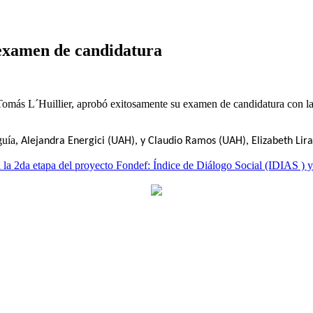
 examen de candidatura
Tomás L´Huillier, aprobó exitosamente su examen de candidatura con la 
guía,
Alejandra Energici (UAH), y Claudio Ramos (UAH), Elizabeth Lir
 la 2da etapa del proyecto Fondef: Índice de Diálogo Social (IDIAS ) y