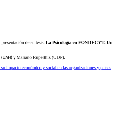
presentación de su tesis:
La Psicología en FONDECYT. Un
Mariano Ruperthiz (UDP).
a (UAH) y
 su impacto económico y social en las organizaciones y países