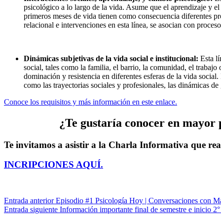
psicológico a lo largo de la vida. Asume que el aprendizaje y el
primeros meses de vida tienen como consecuencia diferentes proc
relacional e intervenciones en esta línea, se asocian con proceso
Dinámicas subjetivas de la vida social e institucional:
Esta lí
social, tales como la familia, el barrio, la comunidad, el trabaj
dominación y resistencia en diferentes esferas de la vida socia
como las trayectorias sociales y profesionales, las dinámicas de
Conoce los requisitos y más información en este enlace.
¿Te gustaría conocer en mayor 
Te invitamos a asistir a la Charla Informativa que real
INCRIPCIONES AQUÍ.
Navegación
Entrada anterior
Episodio #1 Psicología Hoy | Conversaciones con Mar
Entrada siguiente
Información importante final de semestre e inicio 2
de