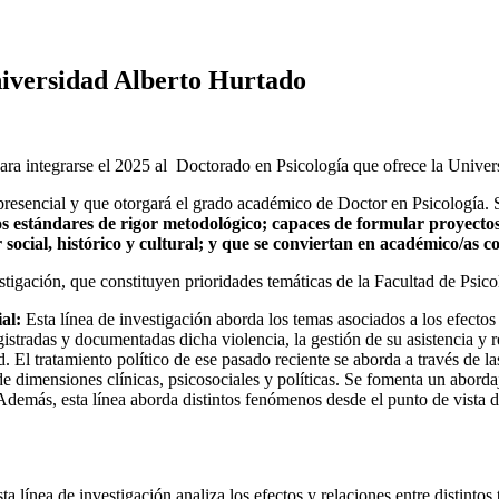
iversidad Alberto Hurtado
 para integrarse el 2025 al Doctorado en Psicología que ofrece la Unive
resencial y que otorgará el grado académico de Doctor en Psicología. 
os estándares de rigor metodológico;
capaces de formular proyectos
social, histórico y cultural; y que se conviertan en académico/as c
stigación, que constituyen prioridades temáticas de la Facultad de Psico
al:
Esta línea de investigación aborda los temas asociados a los efectos 
istradas y documentadas dicha violencia, la gestión de su asistencia y r
d. El tratamiento político de ese pasado reciente se aborda a través de l
e dimensiones clínicas, psicosociales y políticas. Se fomenta un aborda
. Además, esta línea aborda distintos fenómenos desde el punto de vist
ta línea de investigación analiza los efectos y relaciones entre distintos