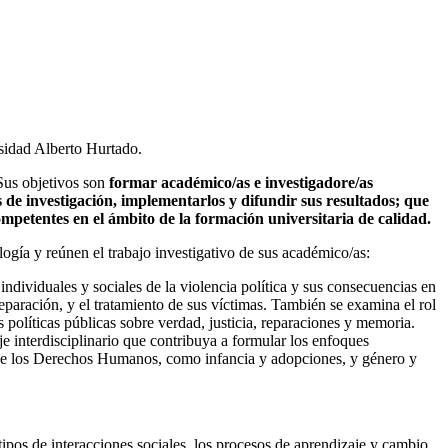
rsidad Alberto Hurtado.
Sus objetivos son
formar académico/as e investigadore/as
 de investigación, implementarlos y difundir sus resultados;
que
ompetentes en el ámbito de la formación universitaria de calidad.
logía y reúnen el trabajo investigativo de sus académico/as:
individuales y sociales de la violencia política y sus consecuencias en
eparación, y el tratamiento de sus víctimas. También se examina el rol
as políticas públicas sobre verdad, justicia, reparaciones y memoria.
je interdisciplinario que contribuya a formular los enfoques
a de los Derechos Humanos, como infancia y adopciones, y género y
 tipos de interacciones sociales, los procesos de aprendizaje y cambio