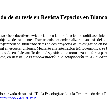
o de su tesis en Revista Espacios en Blanc
spacios educativos, evidenciado en la proliferación de políticas e inic
ubjetivo de estudiantes. Este artículo pretende realizar un análisis del 
co)terapéutico, utilizando datos de dos proyectos de investigación en los
l en escuelas chilenas. Mediante una integración teórico/empírica, se 
l, basado en el desarrollo de un dispositivo que normaliza una forma par
me, en su tesis
De la Psicologización a la Terapización de la Educación
ulo derivado de su tesis “De la Psicologización a la Terapización de la E
https://t.co/55lkL3UynP