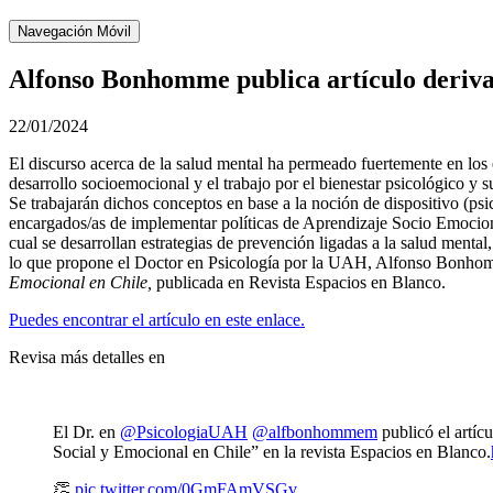
Navegación Móvil
Alfonso Bonhomme publica artículo derivad
22/01/2024
El discurso acerca de la salud mental ha permeado fuertemente en los e
desarrollo socioemocional y el trabajo por el bienestar psicológico y s
Se trabajarán dichos conceptos en base a la noción de dispositivo (psi
encargados/as de implementar políticas de Aprendizaje Socio Emociona
cual se desarrollan estrategias de prevención ligadas a la salud menta
lo que propone el Doctor en Psicología por la UAH, Alfonso Bonhom
Emocional en Chile,
publicada en Revista Espacios en Blanco.
Puedes encontrar el artículo en este enlace.
Revisa más detalles en
El Dr. en
@PsicologiaUAH
@alfbonhommem
publicó el artíc
Social y Emocional en Chile” en la revista Espacios en Blanco.
👏
pic.twitter.com/0GmFAmVSGv