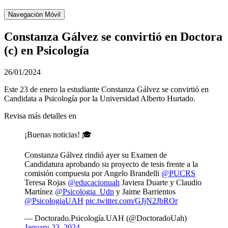
Navegación Móvil
Constanza Gálvez se convirtió en Doctora
(c) en Psicología
26/01/2024
Este 23 de enero la estudiante Constanza Gálvez se convirtió en
Candidata a Psicología por la Universidad Alberto Hurtado.
Revisa más detalles en
¡Buenas noticias! 🎓
Constanza Gálvez rindió ayer su Examen de
Candidatura aprobando su proyecto de tesis frente a la
comisión compuesta por Angelo Brandelli
@PUCRS
Teresa Rojas
@educacionuah
Javiera Duarte y Claudio
Martínez
@Psicologia_Udp
y Jaime Barrientos
@PsicologiaUAH
pic.twitter.com/GJjN2JbROr
— Doctorado.Psicología.UAH (@DoctoradoUah)
January 23, 2024