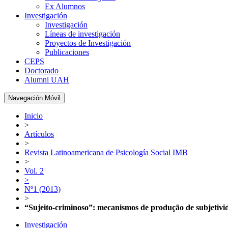
Ex Alumnos
Investigación
Investigación
Líneas de investigación
Proyectos de Investigación
Publicaciones
CEPS
Doctorado
Alumni UAH
Navegación Móvil
Inicio
>
Artículos
>
Revista Latinoamericana de Psicología Social IMB
>
Vol. 2
>
Nº1 (2013)
>
“Sujeito-criminoso”: mecanismos de produção de subjetivida
Investigación