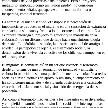
condiciones de vida precarias e insuficientes. Pero el proyecto
migratorio, elaborado como un “guión rígido”, no considera
acontecimientos vitales que aparezcan de manera fortuita o
inesperada, como el terremoto.
La sorpresa, el miedo sentido, el estupor y la percepción de
impotencia se traducen en el migrante en una sensación de extrañeza
en relación a sí mismo y frente a lo que ocurre en el entorno. Esa
extrañeza interroga el proyecto migratorio y se manifiesta en la
elaboración de un discurso que derrapa hacia una sintomatología
depresiva. La pérdida de sentido, la desorientación, el desarraigo, la
soledad, la percepción de lejanía, el aislamiento social y la
desconexión de la vivencia colectiva de los chilenos, irrumpen en el
relato subjetivo.
El migrante se convierte así en un ser que vivencia el terremoto
desde un prisma de mayor sensación de irrealidad y angustia, y
elabora lo ocurrido desde una posición de menor vinculación a redes
sociales e institucionales de apoyo. Asimismo, el empeoramiento de
las condiciones materiales y de vivienda posteriores a la catástrofe
exacerban el aislamiento social y situación de emergencia de esta
población.
Así como el terremoto hizo visibles a los migrantes en su diversidad
y complejidad, también nos mostró la necesidad de interrogar a las
prácticas sociales y clínicas con estas personas. Esto implica tomar