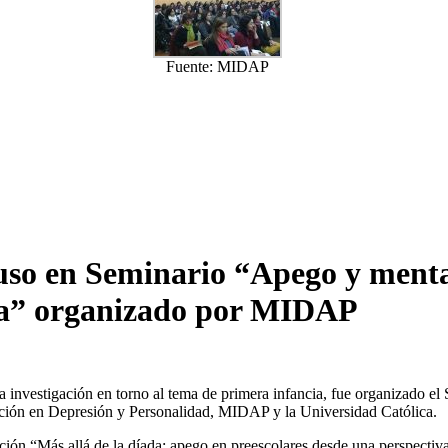
Fuente: MIDAP
so en Seminario “Apego y mental
cia” organizado por MIDAP
 investigación en torno al tema de primera infancia, fue organizado el
igación en Depresión y Personalidad, MIDAP y la Universidad Católica.
ción “Más allá de la díada: apego en preescolares desde una perspectiva