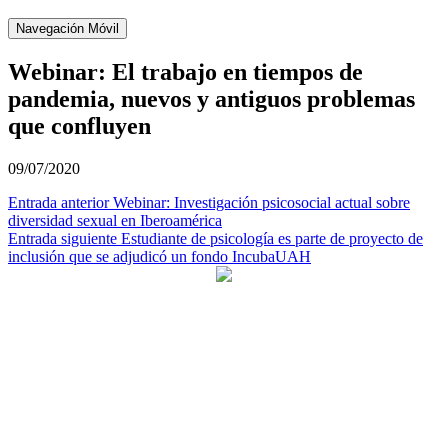
Navegación Móvil
Webinar: El trabajo en tiempos de
pandemia, nuevos y antiguos problemas
que confluyen
09/07/2020
Navegación
Entrada anterior
Webinar: Investigación psicosocial actual sobre
diversidad sexual en Iberoamérica
de
Entrada siguiente
Estudiante de psicología es parte de proyecto de
entradas
inclusión que se adjudicó un fondo IncubaUAH