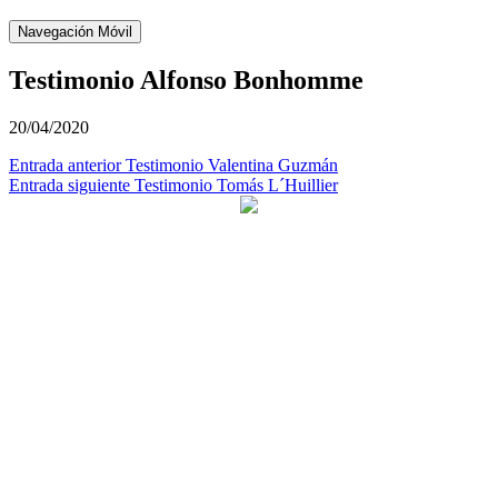
Navegación Móvil
Testimonio Alfonso Bonhomme
20/04/2020
Navegación
Entrada anterior
Testimonio Valentina Guzmán
Entrada siguiente
Testimonio Tomás L´Huillier
de
entradas