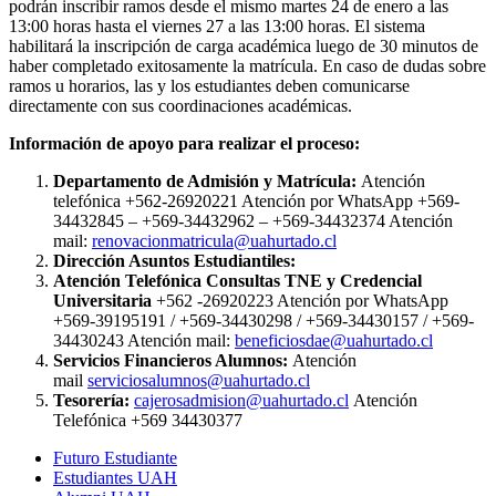
podrán inscribir ramos desde el mismo martes 24 de enero a las
13:00 horas hasta el viernes 27 a las 13:00 horas. El sistema
habilitará la inscripción de carga académica luego de 30 minutos de
haber completado exitosamente la matrícula. En caso de dudas sobre
ramos u horarios, las y los estudiantes deben comunicarse
directamente con sus coordinaciones académicas.
Información de apoyo para realizar el proceso:
Departamento de Admisión y Matrícula:
Atención
telefónica +562-26920221 Atención por WhatsApp +569-
34432845 – +569-34432962 – +569-34432374 Atención
mail:
renovacionmatricula@uahurtado.cl
Dirección Asuntos Estudiantiles:
Atención Telefónica Consultas TNE y Credencial
Universitaria
+562 -26920223 Atención por WhatsApp
+569-39195191 / +569-34430298 / +569-34430157 / +569-
34430243 Atención mail:
beneficiosdae@uahurtado.cl
Servicios Financieros Alumnos:
Atención
mail
serviciosalumnos@uahurtado.cl
Tesorería:
cajerosadmision@uahurtado.cl
Atención
Telefónica +569 34430377
Futuro Estudiante
Estudiantes UAH