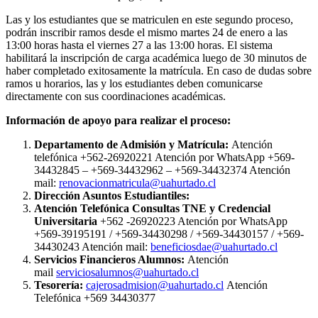
Las y los estudiantes que se matriculen en este segundo proceso,
podrán inscribir ramos desde el mismo martes 24 de enero a las
13:00 horas hasta el viernes 27 a las 13:00 horas. El sistema
habilitará la inscripción de carga académica luego de 30 minutos de
haber completado exitosamente la matrícula. En caso de dudas sobre
ramos u horarios, las y los estudiantes deben comunicarse
directamente con sus coordinaciones académicas.
Información de apoyo para realizar el proceso:
Departamento de Admisión y Matrícula:
Atención
telefónica +562-26920221 Atención por WhatsApp +569-
34432845 – +569-34432962 – +569-34432374 Atención
mail:
renovacionmatricula@uahurtado.cl
Dirección Asuntos Estudiantiles:
Atención Telefónica Consultas TNE y Credencial
Universitaria
+562 -26920223 Atención por WhatsApp
+569-39195191 / +569-34430298 / +569-34430157 / +569-
34430243 Atención mail:
beneficiosdae@uahurtado.cl
Servicios Financieros Alumnos:
Atención
mail
serviciosalumnos@uahurtado.cl
Tesorería:
cajerosadmision@uahurtado.cl
Atención
Telefónica +569 34430377