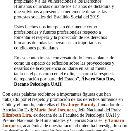
propiciado y a las vulneraciones a los Derechos
Humanos ocurridas durante los 17 años de dictadura y
que volvimos a presenciar fuertemente durante las
protestas sociales del Estallido Social del 2019.
Estos hechos nos interpelan éticamente como
profesionales y futuros profesionales respecto a
fomentar el respeto y la protección de los derechos
humanos de todas las personas sin importar sus
condiciones particulares.
En ese contexto este conversatorio lo hemos planteado
como un espacio de reflexión sobre las proyecciones y
desafíos de la experiencia solidaria en salud mental
tanto en el país como en el exilio, así como la respuesta
de reparación por parte del Estado”
,
Álvaro Soto Roy,
Decano Psicología UAH.
Con estas palabras recibimos a importantes figuras que han
trabajado por el respeto y promoción de los derechos humanos en
Chile y el mundo, entre ellas el
Dr. Jorge Barudy
, fundador de la
Asociación Exil;
María José Jorquera
, Jefa Nacional del Prais;
Elizabeth Lira
, ex decana de la Facultad de Psicología UAH y
Premio Nacional de Humanidades y Ciencias Sociales; y
Tamara
Jorquera
, académica de nuestra facultad quien ha investigado sobre
los desafíos de la reparación frente a las vulneraciones de los