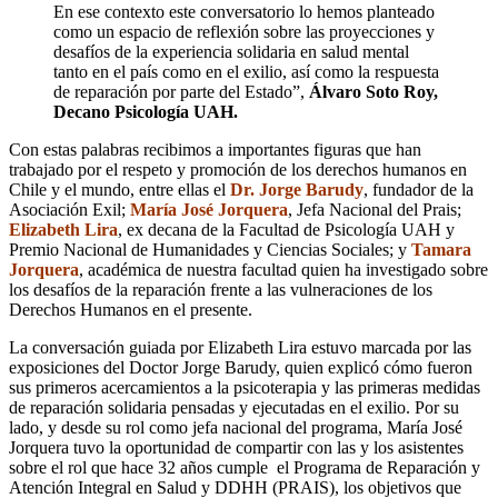
En ese contexto este conversatorio lo hemos planteado
como un espacio de reflexión sobre las proyecciones y
desafíos de la experiencia solidaria en salud mental
tanto en el país como en el exilio, así como la respuesta
de reparación por parte del Estado”
,
Álvaro Soto Roy,
Decano Psicología UAH.
Con estas palabras recibimos a importantes figuras que han
trabajado por el respeto y promoción de los derechos humanos en
Chile y el mundo, entre ellas el
Dr. Jorge Barudy
, fundador de la
Asociación Exil;
María José Jorquera
, Jefa Nacional del Prais;
Elizabeth Lira
, ex decana de la Facultad de Psicología UAH y
Premio Nacional de Humanidades y Ciencias Sociales; y
Tamara
Jorquera
, académica de nuestra facultad quien ha investigado sobre
los desafíos de la reparación frente a las vulneraciones de los
Derechos Humanos en el presente.
La conversación guiada por Elizabeth Lira estuvo marcada por las
exposiciones del Doctor Jorge Barudy, quien explicó cómo fueron
sus primeros acercamientos a la psicoterapia y las primeras medidas
de reparación solidaria pensadas y ejecutadas en el exilio. Por su
lado, y desde su rol como jefa nacional del programa, María José
Jorquera tuvo la oportunidad de compartir con las y los asistentes
sobre el rol que
hace 32 años cumple
el
Programa de Reparación y
Atención Integral en Salud y DDHH (PRAIS), los objetivos que