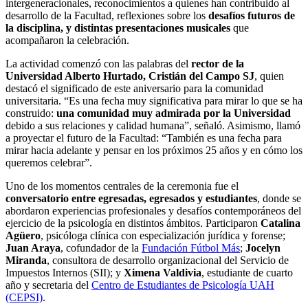
intergeneracionales, reconocimientos a quienes han contribuido al
desarrollo de la Facultad, reflexiones sobre los
desafíos futuros de
la disciplina, y distintas presentaciones musicales
que
acompañaron la celebración.
La actividad comenzó con las palabras del
rector de la
Universidad Alberto Hurtado, Cristián del Campo SJ
, quien
destacó el significado de este aniversario para la comunidad
universitaria. “Es una fecha muy significativa para mirar lo que se ha
construido:
una comunidad muy admirada por la Universidad
debido a sus relaciones y calidad humana”, señaló. Asimismo, llamó
a proyectar el futuro de la Facultad: “También es una fecha para
mirar hacia adelante y pensar en los próximos 25 años y en cómo los
queremos celebrar”.
Uno de los momentos centrales de la ceremonia fue el
conversatorio entre egresadas, egresados y estudiantes
, donde se
abordaron experiencias profesionales y desafíos contemporáneos del
ejercicio de la psicología en distintos ámbitos. Participaron
Catalina
Agüero
, psicóloga clínica con especialización jurídica y forense;
Juan Araya
, cofundador de la
Fundación Fútbol Más
;
Jocelyn
Miranda
, consultora de desarrollo organizacional del Servicio de
Impuestos Internos (SII); y
Ximena Valdivia
, estudiante de cuarto
año y secretaria del
Centro de Estudiantes de Psicología UAH
(CEPSI)
.