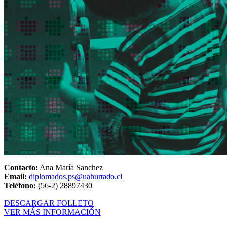
Contacto:
Ana María Sanchez
Email:
diplomados.ps@uahurtado.cl
Teléfono:
(56-2) 28897430
DESCARGAR FOLLETO
VER MÁS INFORMACIÓN