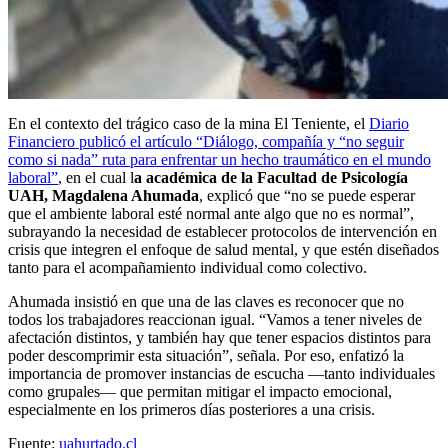
En el contexto del trágico caso de la mina El Teniente, el
Diario
Financiero publicó el artículo “Diálogo, compañía y “no seguir
como si nada” ruta para enfrentar un hecho traumático en el mundo
laboral”
, en el cual l
a académica de la Facultad de Psicología
UAH, Magdalena Ahumada
, explicó que “no se puede esperar
que el ambiente laboral esté normal ante algo que no es normal”,
subrayando la necesidad de establecer protocolos de intervención en
crisis que integren el enfoque de salud mental, y que estén diseñados
tanto para el acompañamiento individual como colectivo.
Ahumada insistió en que una de las claves es reconocer que no
todos los trabajadores reaccionan igual. “Vamos a tener niveles de
afectación distintos, y también hay que tener espacios distintos para
poder descomprimir esta situación”, señala. Por eso, enfatizó la
importancia de promover instancias de escucha —tanto individuales
como grupales— que permitan mitigar el impacto emocional,
especialmente en los primeros días posteriores a una crisis.
Fuente:
uahurtado.cl