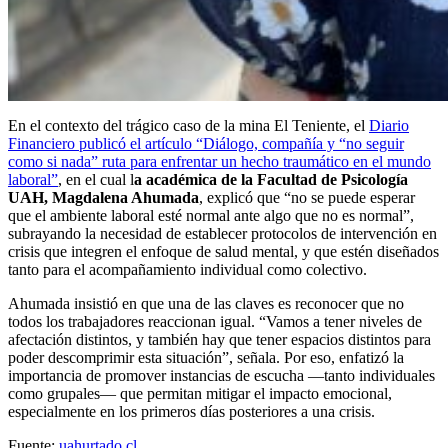
En el contexto del trágico caso de la mina El Teniente, el
Diario
Financiero publicó el artículo “Diálogo, compañía y “no seguir
como si nada” ruta para enfrentar un hecho traumático en el mundo
laboral”
, en el cual l
a académica de la Facultad de Psicología
UAH, Magdalena Ahumada
, explicó que “no se puede esperar
que el ambiente laboral esté normal ante algo que no es normal”,
subrayando la necesidad de establecer protocolos de intervención en
crisis que integren el enfoque de salud mental, y que estén diseñados
tanto para el acompañamiento individual como colectivo.
Ahumada insistió en que una de las claves es reconocer que no
todos los trabajadores reaccionan igual. “Vamos a tener niveles de
afectación distintos, y también hay que tener espacios distintos para
poder descomprimir esta situación”, señala. Por eso, enfatizó la
importancia de promover instancias de escucha —tanto individuales
como grupales— que permitan mitigar el impacto emocional,
especialmente en los primeros días posteriores a una crisis.
Fuente:
uahurtado.cl