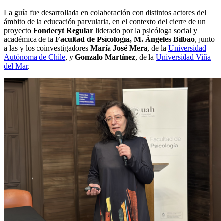
La guía fue desarrollada en colaboración con distintos actores del
ámbito de la educación parvularia, en el contexto del cierre de un
proyecto
Fondecyt Regular
liderado por la psicóloga social y
académica de la
Facultad de Psicología, M. Ángeles Bilbao
, junto
a las y los coinvestigadores
María José Mera
, de la
Universidad
Autónoma de Chile
, y
Gonzalo Martínez
, de la
Universidad Viña
del Mar
.