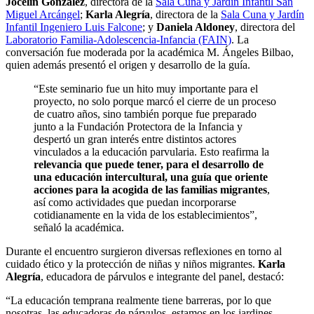
Jocelin González
, directora de la
Sala Cuna y Jardín Infantil San
Miguel Arcángel
;
Karla Alegría
, directora de la
Sala Cuna y Jardín
Infantil Ingeniero Luis Falcone
; y
Daniela Aldoney
, directora del
Laboratorio Familia-Adolescencia-Infancia (FAIN)
. La
conversación fue moderada por la académica M. Ángeles Bilbao,
quien además presentó el origen y desarrollo de la guía.
“Este seminario fue un hito muy importante para el
proyecto, no solo porque marcó el cierre de un proceso
de cuatro años, sino también porque fue preparado
junto a la Fundación Protectora de la Infancia y
despertó un gran interés entre distintos actores
vinculados a la educación parvularia. Esto reafirma la
relevancia que puede tener, para el desarrollo de
una educación intercultural, una guía que oriente
acciones para la acogida de las familias migrantes
,
así como actividades que puedan incorporarse
cotidianamente en la vida de los establecimientos”,
señaló la académica.
Durante el encuentro surgieron diversas reflexiones en torno al
cuidado ético y la protección de niñas y niños migrantes.
Karla
Alegría
, educadora de párvulos e integrante del panel, destacó:
“La educación temprana realmente tiene barreras, por lo que
nosotras, las educadoras de párvulos, estamos en los jardines