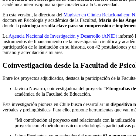
académica interdisciplinaria que caracteriza a la Universidad.
En esta versión, la directora del
Magíster en Clínica Relacional con N
doctora en Psicología y académica de la Facultad,
María de los Ánge
donde la
psicología resulta clave para su comprensión e implemen
La
Agencia Nacional de Investigación y Desarrollo (ANID)
informó l
instrumentos de financiamiento de la investigación científica y académ
participación de la institución en su historia, con 42 postulaciones y 
tamaño y acreditación similares.
Coinvestigación desde la Facultad de Psico
Entre los proyectos adjudicados, destaca la participación de la Faculta
Javiera Navarro, coinvestigadora del proyecto
“Etnografías de 
académica de la Facultad de Educación.
Esta investigación pionera en Chile busca desarrollar un
dispositivo 
verbales y prelingüísticas. Para ello, propone herramientas que van más
“Mi contribución al proyecto está relacionada con la utilizació
proyecto con el método mosaico: metodologías participativas pa
Jaime Barrientos, coinvestigador del proyecto
“Lo que no se ve