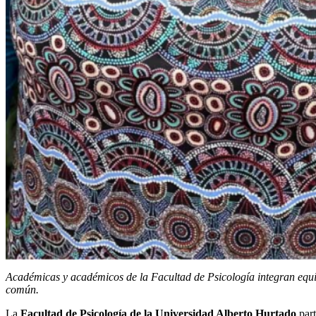
Académicas y académicos de la Facultad de Psicología integran equipo
común.
La
Facultad de Psicología de la Universidad Alberto Hurtado
part