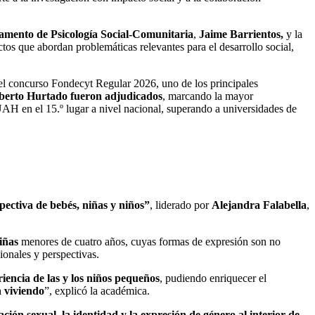
amento de Psicología Social-Comunitaria
,
Jaime Barrientos,
y la
tos que abordan problemáticas relevantes para el desarrollo social,
el concurso Fondecyt Regular 2026, uno de los principales
lberto Hurtado fueron adjudicados
, marcando la mayor
 UAH en el 15.º lugar a nivel nacional, superando a universidades de
pectiva de bebés, niñas y niños”
, liderado por
Alejandra Falabella
,
iñas
menores de cuatro años, cuyas formas de expresión son no
ionales y perspectivas.
iencia de las y los niños pequeños
, pudiendo enriquecer el
n viviendo
”, explicó la académica.
ción sexual, la identidad y la expresión de género al interior de