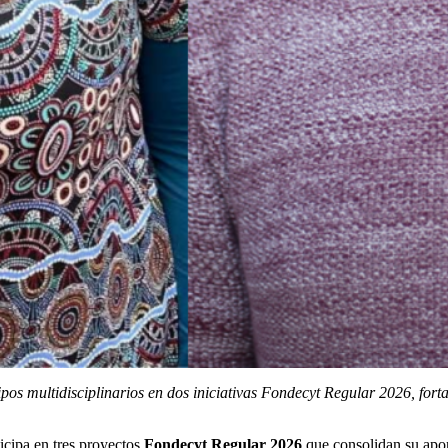
s multidisciplinarios en dos iniciativas Fondecyt Regular 2026, forta
icipa en tres proyectos
Fondecyt Regular 2026
que consolidan su aport