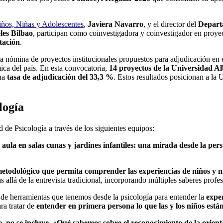
iños, Niñas y Adolescentes
,
Javiera Navarro
, y el director del
Depart
les Bilbao
, participan como coinvestigadora y coinvestigador en proyec
tación
.
a nómina de proyectos institucionales propuestos para adjudicación en 
ica del país. En esta convocatoria,
14 proyectos de la Universidad A
una
tasa de adjudicación del 33,3 %
. Estos resultados posicionan a la
logía
d de Psicología a través de los siguientes equipos:
aula en salas cunas y jardines infantiles: una mirada desde la pers
metodológico que permita comprender las experiencias de niños y n
 allá de la entrevista tradicional, incorporando múltiples saberes profes
n de herramientas que tenemos desde la psicología para entender la
exper
ra tratar de
entender en primera persona lo que las y los niños está
, no se incluye. ¿Qué sabemos sobre el reconocimiento de la orienta