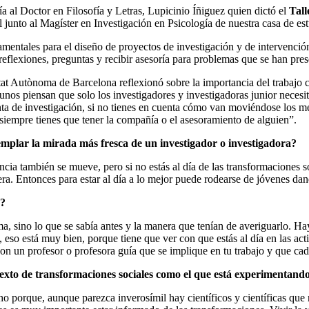
a al Doctor en Filosofía y Letras, Lupicinio Íñiguez quien dictó el
Tall
l junto al Magíster en Investigación en Psicología de nuestra casa de est
mentales para el diseño de proyectos de investigación y de intervención
flexiones, preguntas y recibir asesoría para problemas que se han pres
itat Autònoma de Barcelona reflexionó sobre la importancia del trabajo c
s piensan que solo los investigadores y investigadoras junior necesita
gunta de investigación, si no tienes en cuenta cómo van moviéndose los m
iempre tienes que tener la compañía o el asesoramiento de alguien”.
templar la mirada más fresca de un investigador o investigadora?
ia también se mueve, pero si no estás al día de las transformaciones so
era. Entonces para estar al día a lo mejor puede rodearse de jóvenes dan
n?
a, sino lo que se sabía antes y la manera que tenían de averiguarlo. H
”, eso está muy bien, porque tiene que ver con que estás al día en las a
con un profesor o profesora guía que se implique en tu trabajo y que cad
ontexto de transformaciones sociales como el que está experimentan
porque, aunque parezca inverosímil hay científicos y científicas que n