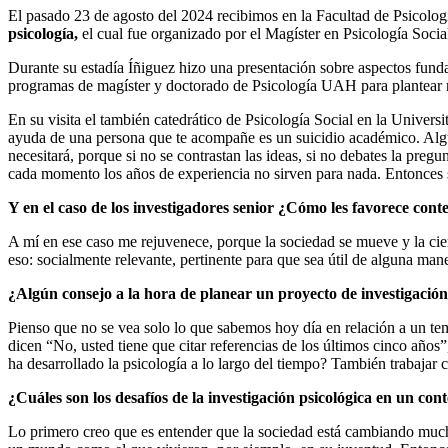
El pasado 23 de agosto del 2024 recibimos en la Facultad de Psicologí
psicología,
el cual fue organizado por el Magíster en Psicología Socia
Durante su estadía Íñiguez hizo una presentación sobre aspectos funda
programas de magíster y doctorado de Psicología UAH para plantear re
En su visita el también catedrático de Psicología Social en la Univers
ayuda de una persona que te acompañe es un suicidio académico. Alguno
necesitará, porque si no se contrastan las ideas, si no debates la pre
cada momento los años de experiencia no sirven para nada. Entonces s
Y en el caso de los investigadores senior ¿Cómo les favorece con
A mí en ese caso me rejuvenece, porque la sociedad se mueve y la cienc
eso: socialmente relevante, pertinente para que sea útil de alguna man
¿Algún consejo a la hora de planear un proyecto de investigació
Pienso que no se vea solo lo que sabemos hoy día en relación a un tem
dicen “No, usted tiene que citar referencias de los últimos cinco años
ha desarrollado la psicología a lo largo del tiempo? También trabajar 
¿Cuáles son los desafíos de la investigación psicológica en un c
Lo primero creo que es entender que la sociedad está cambiando mucho 