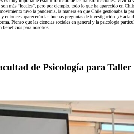
 es muy importante estar informado de las transformaciones. Vivir la v
 son más “locales”, pero por ejemplo, todo lo que ha aparecido en Chile
se movimiento tuvo la pandemia, la manera en que Chile gestionaba la p
o y entonces aparecerán las buenas preguntas de investigación. ¿Hacia
orma. Pienso que las ciencias sociales en general y la psicología partic
n beneficios para nosotros.
Facultad de Psicología para Taller