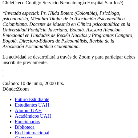
ChileCrece Contigo Servicio Neonatología Hospital San José)
*Invitada especial: Ps. Hilda Botero (Colombia), Psicóloga,
psicoanalista, Miembro Titular de la Asociación Psicoanalítica
Colombiana. Docente de Maestría en Clínica psicoanalítica en la
Universidad Pontificia Javeriana, Bogotá. Asesora Atención
Emocional en Unidades de Recién Nacidos y Programas Canguro,
Bogotá. Directora-Editora de Psicoanálisis, Revista de la
Asociación Psicoanalítica Colombiana.
La actividad se desarrollará a través de Zoom y para participar debes
inscribirte previamente.
situs toto
toto togel
Cuándo: 10 de junio, 20:00 hrs.
Dónde:Zoom
Futuro Estudiante
Estudiantes UAH
Alumni UAH
Académicos UAH
Funcionarios
Biblioteca
Red Internacional