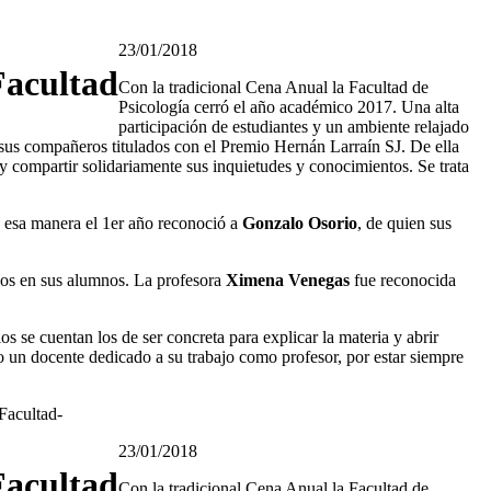
23/01/2018
Facultad
Con la tradicional Cena Anual la Facultad de
Psicología cerró el año académico 2017. Una alta
participación de estudiantes y un ambiente relajado
 sus compañeros titulados con el Premio Hernán Larraín SJ. De ella
 y compartir solidariamente sus inquietudes y conocimientos. Se trata
e esa manera el 1er año reconoció a
Gonzalo Osorio
, de quien sus
vos en sus alumnos. La profesora
Ximena Venegas
fue reconocida
 se cuentan los de ser concreta para explicar la materia y abrir
o un docente dedicado a su trabajo como profesor, por estar siempre
Facultad-
23/01/2018
Facultad
Con la tradicional Cena Anual la Facultad de