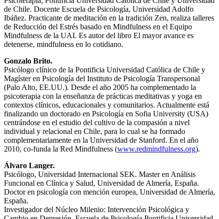
Psicoterapia, Pontificia Universidad Católica de Chile y Universidad
de Chile. Docente Escuela de Psicología, Universidad Adolfo
Ibáñez. Practicante de meditación en la tradición Zen, realiza talleres
de Reducción del Estrés basado en Mindfulness en el Equipo
Mindfulness de la UAI. Es autor del libro El mayor avance es
detenerse, mindfulness en lo cotidiano.
Gonzalo Brito.
Psicólogo clínico de la Pontificia Universidad Católica de Chile y
Magíster en Psicología del Instituto de Psicología Transpersonal
(Palo Alto, EE.UU.). Desde el año 2005 ha complementado la
psicoterapia con la enseñanza de prácticas meditativas y yoga en
contextos clínicos, educacionales y comunitarios. Actualmente está
finalizando un doctorado en Psicología en Sofia University (USA)
centrándose en el estudio del cultivo de la compasión a nivel
individual y relacional en Chile, para lo cual se ha formado
complementariamente en la Universidad de Stanford. En el año
2010, co-funda la Red Mindfulness (
www.redmindfulness.org
).
Álvaro Langer.
Psicólogo, Universidad Internacional SEK. Master en Análisis
Funcional en Clínica y Salud, Universidad de Almería, España.
Doctor en psicología con mención europea, Universidad de Almería,
España.
Investigador del Núcleo Milenio: Intervención Psicológica y
Cambio en Depresión, Escuela de Psicología Pontificia Universidad