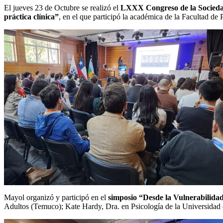
El jueves 23 de Octubre se realizó el
LXXX Congreso de la Sociedad
práctica clínica”
, en el que participó la académica de la Facultad d
Mayol organizó y participó en el
simposio “Desde la Vulnerabilida
Adultos (Temuco); Kate Hardy, Dra. en Psicología de la Universid